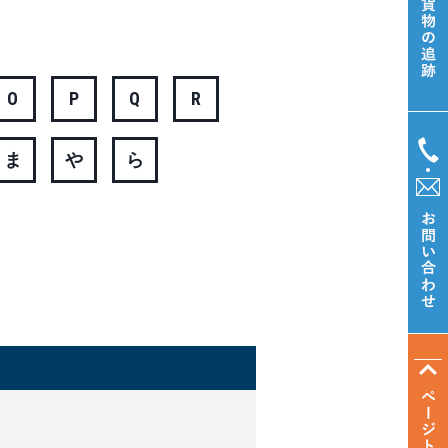
O
P
Q
R
ま
や
ら