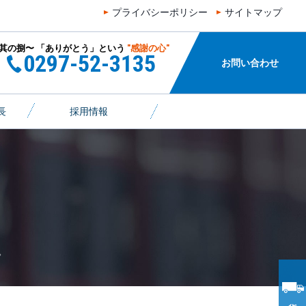
プライバシーポリシー
サイトマップ
其の参〜 「はい」という
"素直な心"
”十和の心”
〜其の捌〜 「ありがとう
0297-52-3135
謝の心"
お問い合わせ
長
採用情報
。