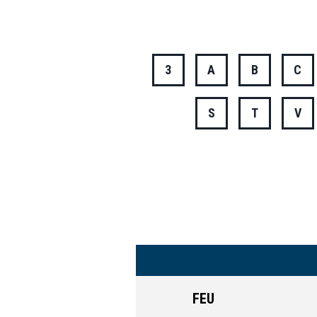
3
A
B
C
S
T
V
FEU