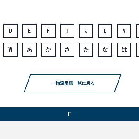
D
E
F
I
J
L
N
W
あ
か
さ
た
な
は
← 物流用語一覧に戻る
F