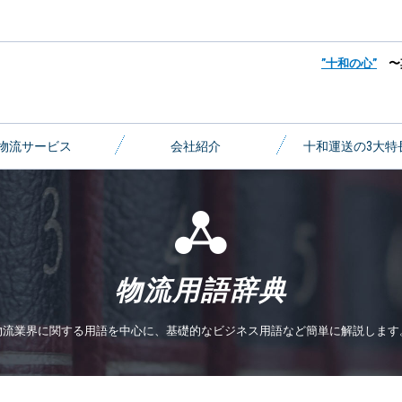
”十和の心”
〜
物流サービス
会社紹介
十和運送の3大特
物流用語辞典
物流業界に関する用語を中心に、
基礎的なビジネス用語など簡単に解説します