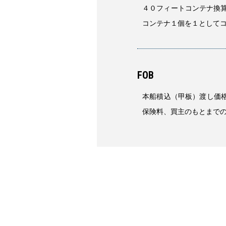
４０フィートコンテナ換
コンテナ１個を１として
FOB
本船積込（甲板）渡し価
保険料、買主のもとまで