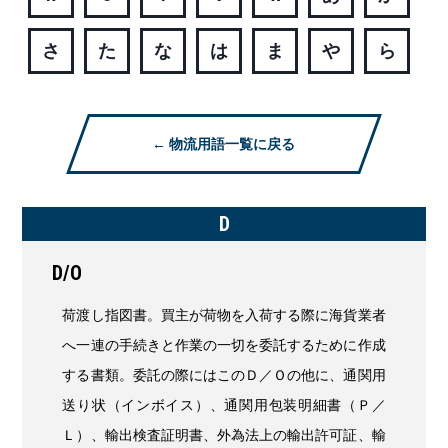
さ
た
な
は
ま
や
ら
← 物流用語一覧に戻る
D
D/O
荷渡し指図書。買主が荷物を入荷する際に海貨業者
へ一連の手続きと作業の一切を委託するために作成
する書類。委託の際にはこのＤ／Ｏの他に、通関用
送り状（インボイス）、通関用包装明細書（Ｐ／
Ｌ）、輸出検査証明書、外為法上の輸出許可証、輸