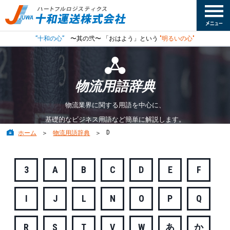
”十和の心”
〜其の弐〜 「おはよう」という
"明るいの心"
物流用語辞典
物流業界に関する用語を中心に、
基礎的なビジネス用語など簡単に解説します。
D
ホーム
物流用語辞典
3
A
B
C
D
E
F
I
J
L
N
O
P
Q
R
S
T
V
W
あ
か