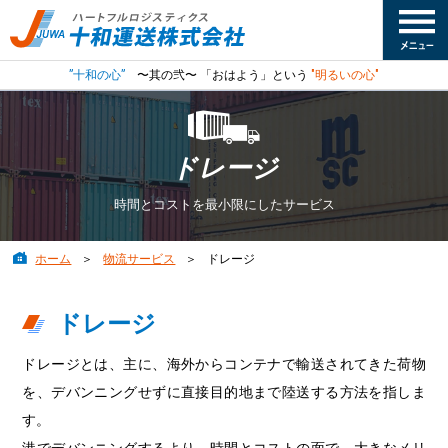
”十和の心”
〜其の弐〜 「おはよう」という
"明るいの心"
ドレージ
時間とコストを最小限にしたサービス
ホーム
物流サービス
ドレージ
ドレージ
ドレージとは、主に、海外からコンテナで輸送されてきた荷物
を、デバンニングせずに直接目的地まで陸送する方法を指しま
す。