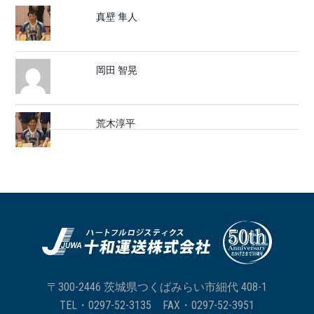
真壁 隼人
岡田 智晃
荒木淳平
〒300-2446 茨城県つくばみらい市細代 408-1
TEL・
0297-52-3135
FAX・0297-52-3951