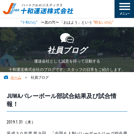
”十和の心”
〜其の弐〜 「おはよう」という
"明るいの心"
社員ブログ
運送会社として誠意を持って活動する
十和運送株式会社のブログです。スタッフの日常をご紹介します。
ホーム
社員ブログ
JUWAバレーボール部試合結果及び試合情
報！
2019.1.31（木）
平成３０年度 第９回 「全国６人制バレーボールリーグ総合男