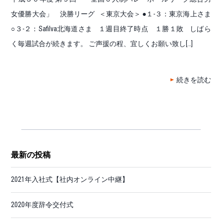
女優勝大会」 決勝リーグ ＜東京大会＞ ●１-３：東京海上さま
○３-２：Safilva北海道さま １週目終了時点 １勝１敗 しばら
く毎週試合が続きます。 ご声援の程、宜しくお願い致し[…]
続きを読む
最新の投稿
2021年入社式【社内オンライン中継】
2020年度辞令交付式